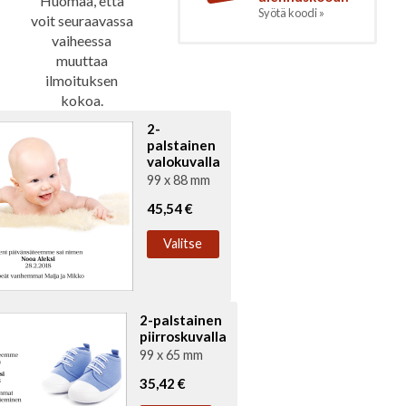
Huomaa, että
Syötä koodi »
voit seuraavassa
vaiheessa
muuttaa
ilmoituksen
kokoa.
2-
palstainen
valokuvalla
99 x 88 mm
45,54 €
Valitse
2-palstainen
piirroskuvalla
99 x 65 mm
35,42 €