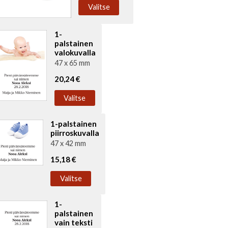
Valitse
1-
palstainen
valokuvalla
47 x 65 mm
20,24 €
Valitse
1-palstainen
piirroskuvalla
47 x 42 mm
15,18 €
Valitse
1-
palstainen
vain teksti