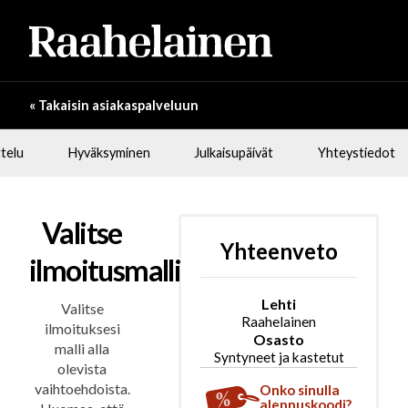
« Takaisin asiakaspalveluun
telu
Hyväksyminen
Julkaisupäivät
Yhteystiedot
Valitse
Yhteenveto
ilmoitusmalli
Lehti
Valitse
Raahelainen
ilmoituksesi
Osasto
malli alla
Syntyneet ja kastetut
olevista
vaihtoehdoista.
Onko sinulla
alennuskoodi?