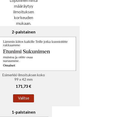
Lopullinen hinta
määräytyy
ilmoituksen
korkeuden
mukaan.
2-palstainen
Esimerkki-ilmoituksen koko
99 x 42 mm
171,73 €
Valitse
1-palstainen