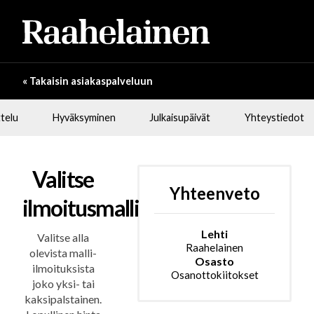
« Takaisin asiakaspalveluun
telu
Hyväksyminen
Julkaisupäivät
Yhteystiedot
Valitse
Yhteenveto
ilmoitusmalli
Lehti
Valitse alla
Raahelainen
olevista malli-
Osasto
ilmoituksista
Osanottokiitokset
joko yksi- tai
kaksipalstainen.