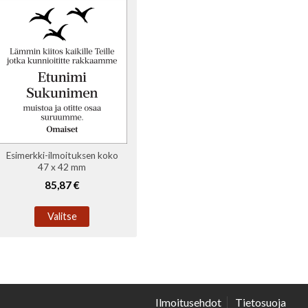
Esimerkki-ilmoituksen koko
47 x 42 mm
85,87 €
Valitse
Ilmoitusehdot
Tietosuoja