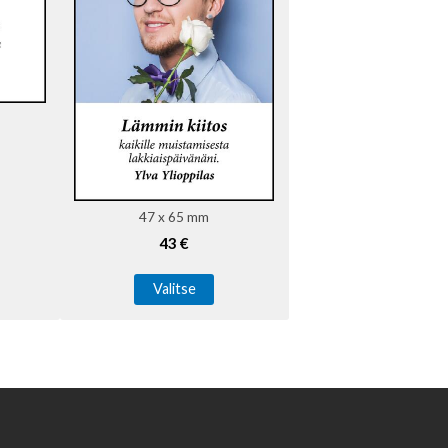
47 x 65 mm
43 €
Valitse