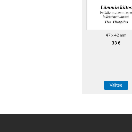
47 x 42 mm
33 €
Valitse