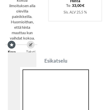
kokoa
Hinta
To
33,00 €
ilmoituksen alla
olevilla
Sis. ALV 25,5 %
painikkeilla.
Huomioithan,
että hinta
muuttuu kun
vaihdat kokoa.
Kuva
Teksti
Esikatselu