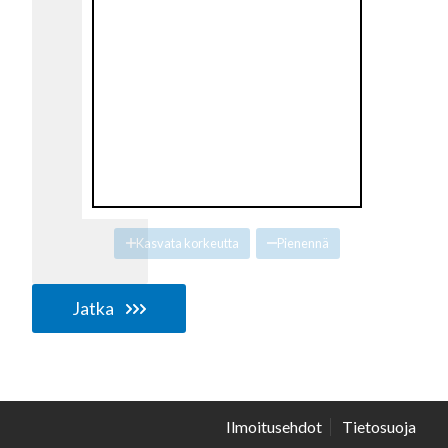
Kasvata korkeutta
Pienennä
Jatka
Ilmoitusehdot
Tietosuoja