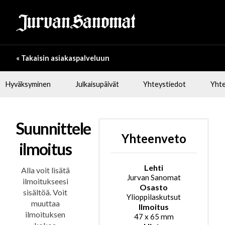
« Takaisin asiakaspalveluun
Hyväksyminen
Julkaisupäivät
Yhteystiedot
Yhte
Suunnittele
Yhteenveto
ilmoitus
Lehti
Alla voit lisätä
Jurvan Sanomat
ilmoitukseesi
Osasto
sisältöä. Voit
Ylioppilaskutsut
muuttaa
Ilmoitus
ilmoituksen
47
x
65
mm