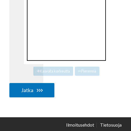
Kasvata korkeutta
Pienennä
Jatka
Ilmoitusehdot
Tietosuoja