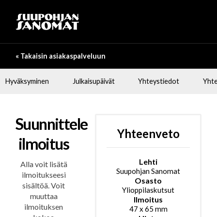
« Takaisin asiakaspalveluun
Hyväksyminen
Julkaisupäivät
Yhteystiedot
Yhte
Suunnittele
Yhteenveto
ilmoitus
Lehti
Alla voit lisätä
Suupohjan Sanomat
ilmoitukseesi
Osasto
sisältöä. Voit
Ylioppilaskutsut
muuttaa
Ilmoitus
ilmoituksen
47
x
65
mm