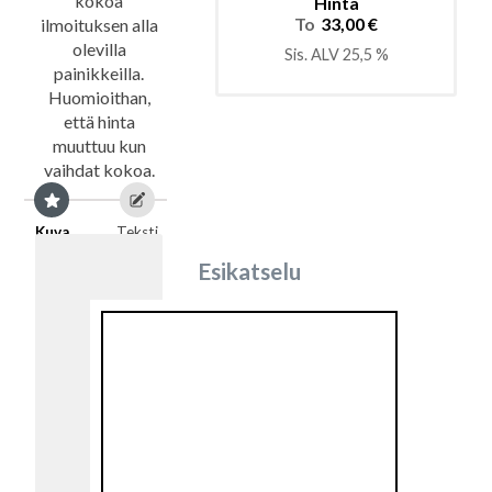
kokoa
Hinta
To
33,00 €
ilmoituksen alla
olevilla
Sis. ALV 25,5 %
painikkeilla.
Huomioithan,
että hinta
muuttuu kun
vaihdat kokoa.
Kuva
Teksti
Esikatselu