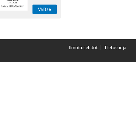
Valitse
Ilmoitusehdot
Tietosuoja