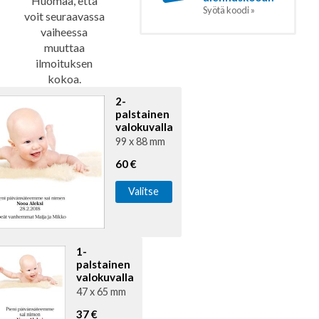
Huomaa, että
Syötä koodi »
voit seuraavassa
vaiheessa
muuttaa
ilmoituksen
kokoa.
2-
palstainen
valokuvalla
99 x 88 mm
60 €
Valitse
1-
palstainen
valokuvalla
47 x 65 mm
37 €