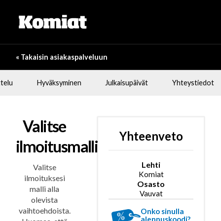
« Takaisin asiakaspalveluun
telu
Hyväksyminen
Julkaisupäivät
Yhteystiedot
Valitse
Yhteenveto
ilmoitusmalli
Lehti
Valitse
Komiat
ilmoituksesi
Osasto
malli alla
Vauvat
olevista
vaihtoehdoista.
Onko sinulla
alennuskoodi?