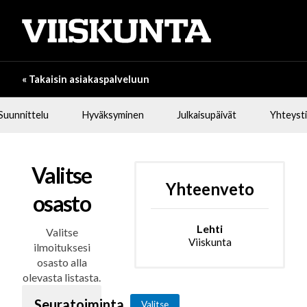
« Takaisin asiakaspalveluun
Suunnittelu
Hyväksyminen
Julkaisupäivät
Yhteyst
Valitse
Yhteenveto
osasto
Lehti
Valitse
Viiskunta
ilmoituksesi
osasto alla
olevasta listasta.
Seuratoiminta
Valitse