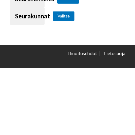
Seurakunnat
Valitse
Ilmoitusehdot
Tietosuoja