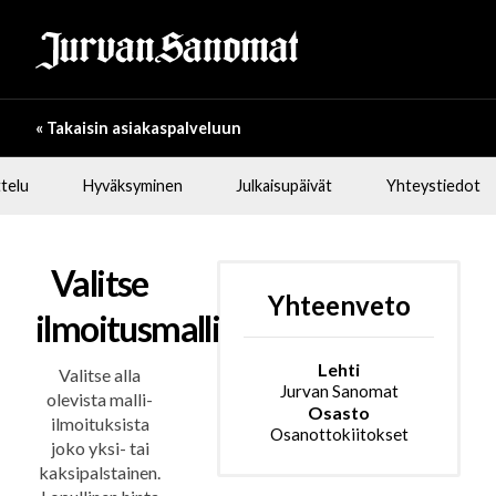
« Takaisin asiakaspalveluun
telu
Hyväksyminen
Julkaisupäivät
Yhteystiedot
Valitse
Yhteenveto
ilmoitusmalli
Lehti
Valitse alla
Jurvan Sanomat
olevista malli-
Osasto
ilmoituksista
Osanottokiitokset
joko yksi- tai
kaksipalstainen.