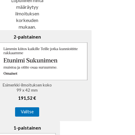
Lopullinen hinta
määräytyy
ilmoituksen
korkeuden
mukaan.
2-palstainen
Esimerkki-ilmoituksen koko
99 x 42 mm
191,52 €
Valitse
1-palstainen