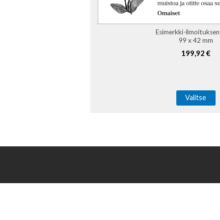
Esimerkki-ilmoitukse
99 x 42 mm
199,92 €
Valitse