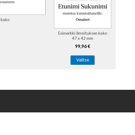
n koko
Esimerkki-ilmoituksen koko
47 x 42 mm
99,96 €
Valitse