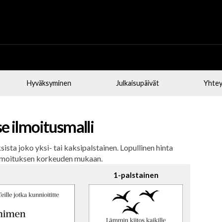
Hyväksyminen
Julkaisupäivät
Yhtey
se ilmoitusmalli
ksista joko yksi- tai kaksipalstainen. Lopullinen hinta
lmoituksen korkeuden mukaan.
1-palstainen