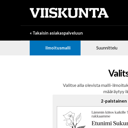
« Takaisin asiakaspalveluun
Ilmoitusmalli
Suunnittelu
Valit
Valitse alla olevista malli-ilmoitu
määräytyy i
2-palstainen