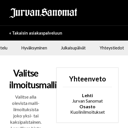
« Takaisin asiakaspalveluun
telu
Hyväksyminen
Julkaisupäivät
Yhteystiedot
Valitse
Yhteenveto
ilmoitusmalli
Lehti
Valitse alla
Jurvan Sanomat
olevista malli-
Osasto
ilmoituksista
Kuolinilmoitukset
joko yksi- tai
kaksipalstainen.