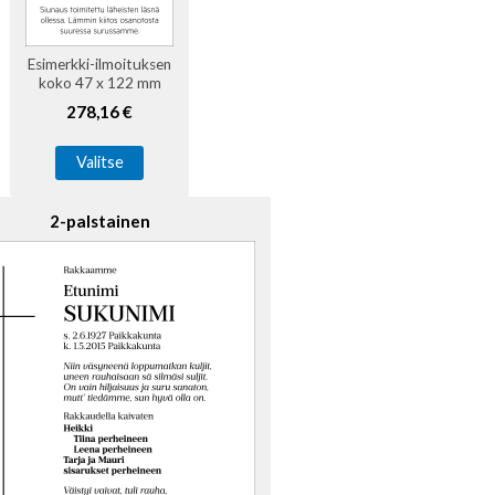
Esimerkki-ilmoituksen
koko 47 x 122 mm
278,16 €
Valitse
2-palstainen