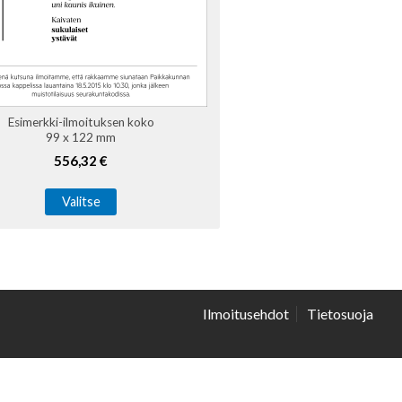
Esimerkki-ilmoituksen koko
99 x 122 mm
556,32 €
Valitse
Ilmoitusehdot
Tietosuoja