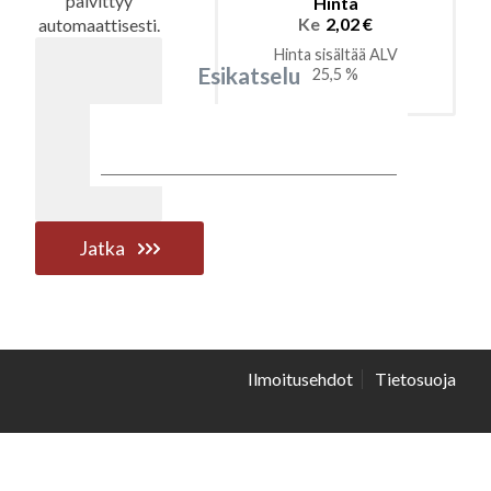
päivittyy
Hinta
Ke
2,02 €
automaattisesti.
Hinta sisältää ALV
Esikatselu
25,5 %
Jatka
Ilmoitusehdot
Tietosuoja