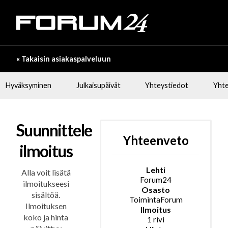
« Takaisin asiakaspalveluun
Hyväksyminen
Julkaisupäivät
Yhteystiedot
Yhte
Suunnittele
Yhteenveto
ilmoitus
Lehti
Alla voit lisätä
Forum24
ilmoitukseesi
Osasto
sisältöä.
ToimintaForum
Ilmoituksen
Ilmoitus
koko ja hinta
1
rivi