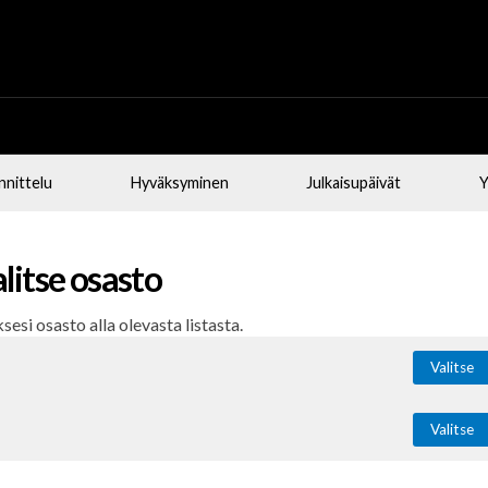
nnittelu
Hyväksyminen
Julkaisupäivät
Y
litse osasto
sesi osasto alla olevasta listasta.
Valitse
Valitse