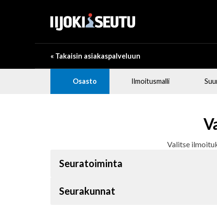
« Takaisin asiakaspalveluun
Osasto
Ilmoitusmalli
Suu
Va
Valitse ilmoituk
Seuratoiminta
Seurakunnat