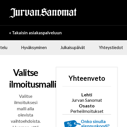
« Takaisin asiakaspalveluun
telu
Hyväksyminen
Julkaisupäivät
Yhteystiedot
Valitse
Yhteenveto
ilmoitusmalli
Lehti
Valitse
Jurvan Sanomat
ilmoituksesi
Osasto
malli alla
Perheilmoitukset
olevista
vaihtoehdoista.
Onko sinulla
alennuskoodi?