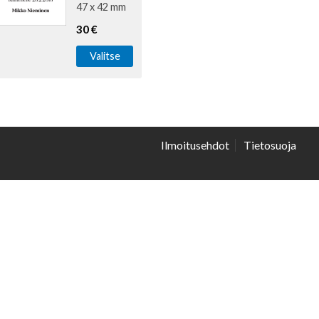
47 x 42 mm
30 €
Valitse
Ilmoitusehdot
Tietosuoja