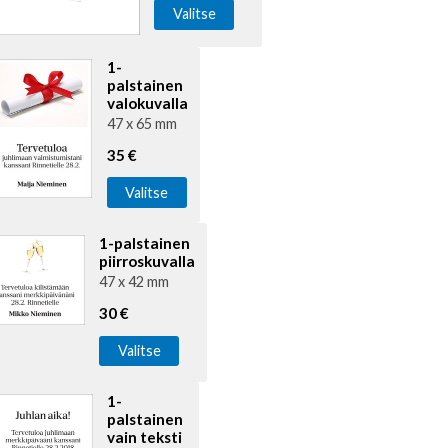
Valitse
1-
palstainen
valokuvalla
47 x 65 mm
35 €
Valitse
1-palstainen
piirroskuvalla
47 x 42 mm
30 €
Valitse
1-
palstainen
vain teksti