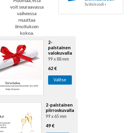
Huomaa, että
Syötä koodi »
voit seuraavassa
vaiheessa
muuttaa
ilmoituksen
kokoa.
2-
palstainen
valokuvalla
99 x 88 mm
62 €
Valitse
2-palstainen
piirroskuvalla
99 x 65 mm
49 €