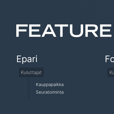
Epari
F
Kuluttajat
Ku
Kauppapaikka
Seuratoiminta