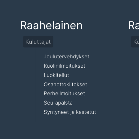
Raahelainen
R
Kuluttajat
Ku
Joulutervehdykset
Kuolinilmoitukset
Luokitellut
Osanottokiitokset
Perheilmoitukset
Seurapalsta
Syntyneet ja kastetut