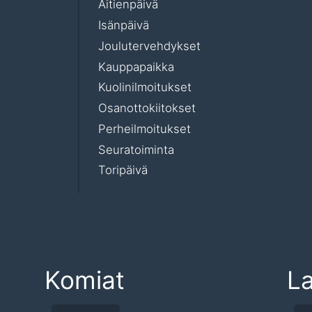
Äitienpäivä
Isänpäivä
Joulutervehdykset
Kauppapaikka
Kuolinilmoitukset
Osanottokiitokset
Perheilmoitukset
Seuratoiminta
Toripäivä
Komiat
L