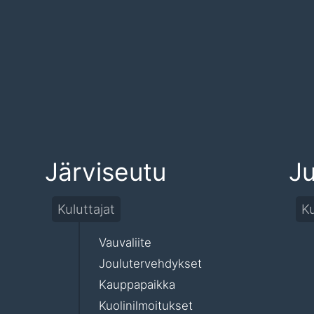
Järviseutu
J
Kuluttajat
Ku
Vauvaliite
Joulutervehdykset
Kauppapaikka
Kuolinilmoitukset