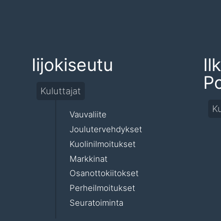
Iijokiseutu
Il
Po
Kuluttajat
Ku
Vauvaliite
Joulutervehdykset
Kuolinilmoitukset
Markkinat
Osanottokiitokset
Perheilmoitukset
Seuratoiminta