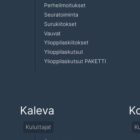
Perheilmoitukset
Seuratoiminta
Surukiitokset
Vauvat
Ylioppilaskiitokset
Ylioppilaskutsut
Ylioppilaskutsut PAKETTI
Kaleva
Ko
Kuluttajat
Ku