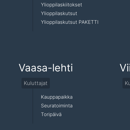
Ylioppilaskiitokset
Ylioppilaskutsut
Ylioppilaskutsut PAKETTI
Vaasa-lehti
Vi
Kuluttajat
Ku
Kauppapaikka
Seuratoiminta
Toripäivä