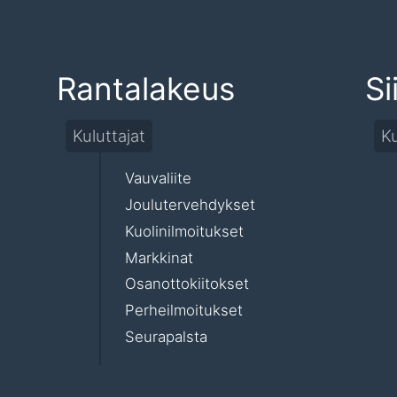
Rantalakeus
Si
Kuluttajat
Ku
Vauvaliite
Joulutervehdykset
Kuolinilmoitukset
Markkinat
Osanottokiitokset
Perheilmoitukset
Seurapalsta