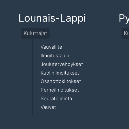
Lounais-Lappi
Py
Kuluttajat
Ku
Vauvaliite
Ilmoitustaulu
Joulutervehdykset
Kuolinilmoitukset
Osanottokiitokset
Perheilmoitukset
Seuratoiminta
Vauvat