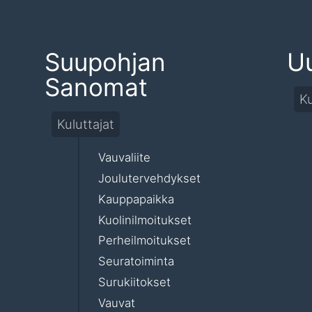
Suupohjan
Uu
Sanomat
Ku
Kuluttajat
Vauvaliite
Joulutervehdykset
Kauppapaikka
Kuolinilmoitukset
Perheilmoitukset
Seuratoiminta
Surukiitokset
Vauvat